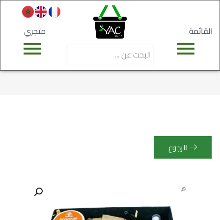
القائمة
متجري
الرجوع