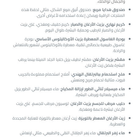
والجمال لوالدتك.
صندوق هدايا مربع
: صندوق أنيق مربع الشكل، مثالي لحفظ هذه
المنتجات الراقية ويمكن إعادة استخدامه لأغراض أخرى.
كريم نهاري بزيت الأرغان والصبار
: كريم خفيف ومغذي، غني بزيت
الأرغان والصبار لترطيب وحماية البشرة طوال اليوم.
بودرة الغاسول المعطرة بزيت الأوكالبتوس الأساسي
: بودرة
غاسول طبيعية بخصائص تنقية، معطرة بالأوكالبتوس لشعور بالانتعاش
والراحة.
مقشر بزيت الأرغان
: مقشر لطيف يزيل خلايا الجلد الميتة بينما يرطب
البشرة بفضل زيت الأرغان.
ملح استحمام ببالبرتقال الهندي
: أملاح استحمام مملوءة بالجريب
فروت، مثالية لحمام مريح ومنعش.
ماء ميسيلار ثنائي الطور لإزالة المكياج
: ماء ميسيلار ثنائي الطور يزيل
المكياج بفعالية ويرطب البشرة.
حليب مرطب للجسم بزيت الأرغان
: لوسيون مرطب للجسم، غني بزيت
الأرغان لبشرة ناعمة ومغذية.
زيت الأرغان المعطر باللويزة
: زيت أرغان معطر باللويزة للعناية المجددة
والعطرية.
ماء زهر البرتقال
: ماء زهر البرتقال النقي والطبيعي، مثالي لإنعاش