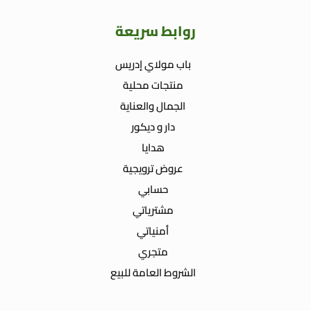
روابط سريعة
باب مولاي إدريس
منتجات محلية
الجمال والعناية
دار و ديكور
هدايا
عروض ترويجية
حسابي
مشترياتي
أمنياتي
متجري
الشروط العامة للبيع