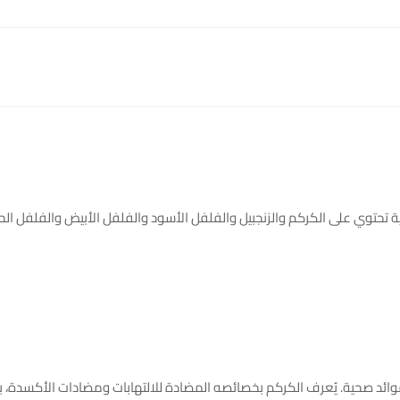
حتوي على الكركم والزنجبيل والفلفل الأسود والفلفل الأبيض والفلفل الحار ال
وائد صحية. يُعرف الكركم بخصائصه المضادة للالتهابات ومضادات الأكسدة، ب