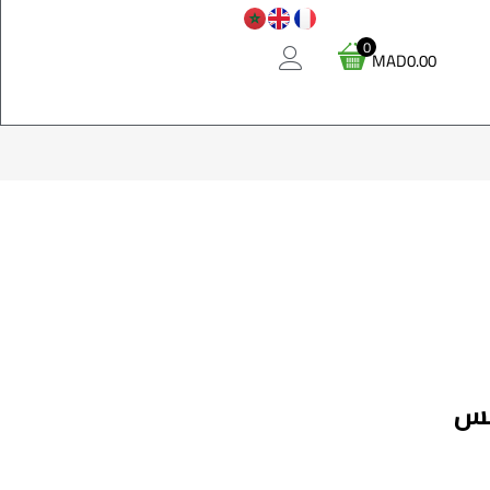
0
MAD
0.00
كس