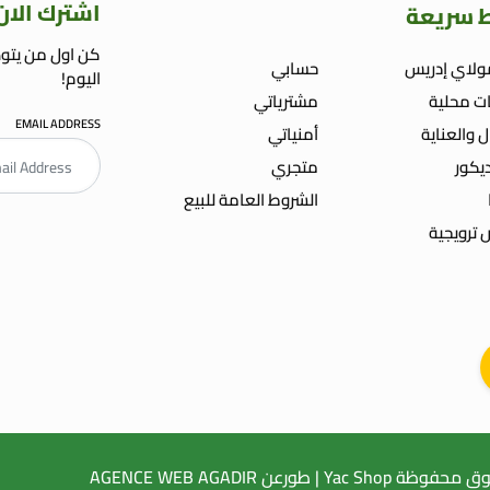
اشترك الان
ط سريعة
كن اول من يتوص
ولاي إدريس
حسابي
اليوم!
ت محلية
مشترياتي
EMAIL ADDRESS
ل والعناية
أمنياتي
ديكور
متجري
الشروط العامة للبيع
ترويجية
E WEB AGADIR
NCEMENT WEB
AGENCE WEB AGADIR