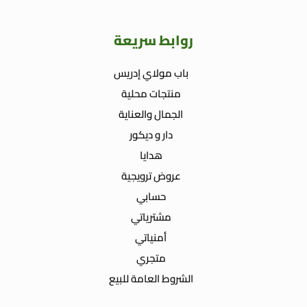
روابط سريعة
باب مولاي إدريس
منتجات محلية
الجمال والعناية
دار و ديكور
هدايا
عروض ترويجية
حسابي
مشترياتي
أمنياتي
متجري
الشروط العامة للبيع