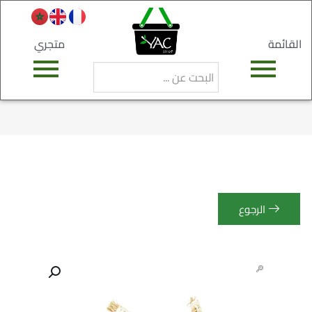
القائمة
متجري
الرجوع