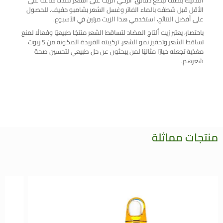
التدليك بلطف لبضع دقائق. اتركي الزيت على الشعر لمدة ساعة على
الأقل قبل شطفه بالماء الفاتر وغسل الشعر بشامبو خفيف. للحصول
على أفضل النتائج، استخدمي هذا الزيت مرتين في الأسبوع.
باختصار، يعتبر زيت ألتاج المضاد لتساقط الشعر منتجًا طبيعيًا وفعالًا لمنع
تساقط الشعر وتحفيز نمو الشعر. تركيبته الفريدة المكونة من 5 زيوت
مغذية تجعله خيارًا مثاليًا لمن يبحثون عن حل طبيعي لتحسين صحة
شعرهم.
منتجات مماثلة