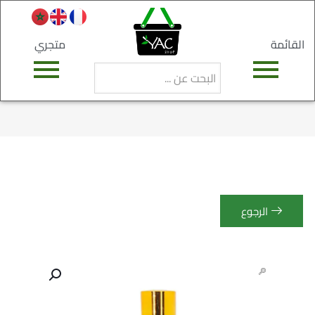
القائمة
متجري
الرجوع