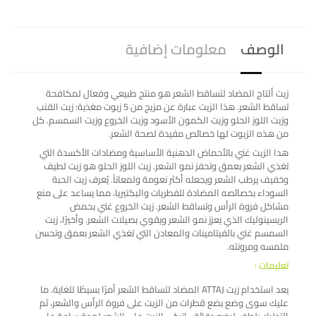
الوصف
معلومات إضافية
زيت ألتاج المضاد لتساقط الشعر هو منتج طبيعي وفعال لمكافحة
تساقط الشعر. هذا الزيت عبارة عن مزيج من 5 زيوت مغذية: زيت القنب
وزيت اللوز الحلو وزيت الكمون الأسود وزيت الخروع وزيت السمسم. كل
من هذه الزيوت لها خصائص مفيدة لصحة الشعر.
هدا الزيت غني بالأحماض الدهنية الأساسية ومضادات الأكسدة التي
تغذي الشعر بعمق وتحفز نمو الشعر. زيت اللوز الحلو هو زيت لطيف
وخفيف يرطب الشعر ويجعله أكثر نعومة ولمعاناً. يُعرف زيت الحبة
السوداء بخصائصه المضادة للفطريات والبكتيريا، مما يساعد على منع
مشاكل فروة الرأس وتساقط الشعر. زيت الخروع غني بحمض
الريسينوليك الذي يعزز نمو الشعر ويقوي بصيلات الشعر. وأخيرًا، زيت
السمسم غني بالفيتامينات والمعادن التي تغذي الشعر بعمق وتحسن
ملمسه ومرونته.
تعليمات :
يعد استخدام زيت ATTAJ المضاد لتساقط الشعر أمرًا بسيطًا للغاية. ما
عليك سوى وضع بضع قطرات من الزيت على فروة الرأس والشعر، ثم