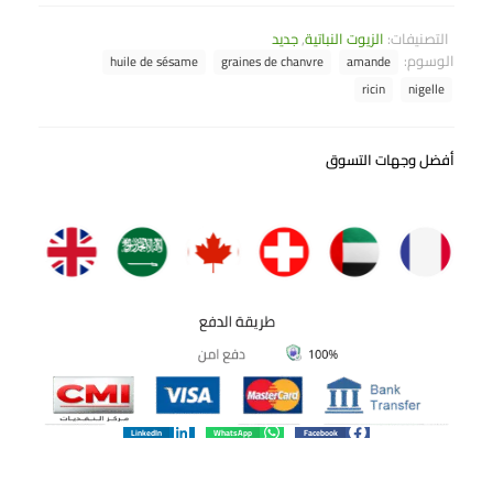
التصنيفات:
الزيوت النباتية
,
جديد
الوسوم:
huile de sésame
graines de chanvre
amande
ricin
nigelle
أفضل وجهات التسوق
LinkedIn
WhatsApp
Facebook