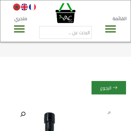
القائمة
متجري
الرجوع