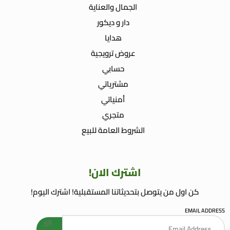
الجمال والعناية
دار و ديكور
هدايا
عروض ترويجية
حسابي
مشترياتي
أمنياتي
متجري
الشروط العامة للبيع
اشترك الان!
كن اول من يتوصل بتحديثاتنا المستقبلية! اشترك اليوم!
EMAIL ADDRESS
welcome gift