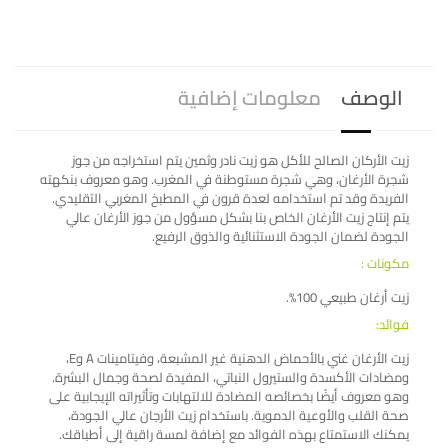
الوصف
معلومات إضافية
زيت الأركان الصالح للأكل هو زيت نادر وثمين يتم استخراجه من جوز
شجرة الأرغان، وهي شجرة مستوطنة في المغرب. وهو معروف بنكهته
الفريدة وقد تم استخدامه لعدة قرون في المطبخ المغربي التقليدي.
يتم إنتاج زيت الأرغان الخاص بنا بشكل مسؤول من جوز الأرغان عالي
الجودة لضمان الجودة الاستثنائية والذوق الرفيع.
مكونات :
زيت أرغان طبيعي 100%.
فوائد:
زيت الأرغان غني بالأحماض الدهنية غير المشبعة، وفيتامينات A وE،
ومضادات الأكسدة والستيرول النباتي، المفيدة لصحة وجمال البشرة.
وهو معروف أيضًا بخصائصه المضادة للالتهابات وتأثيراته الإيجابية على
صحة القلب والأوعية الدموية. باستخدام زيت الأرجان عالي الجودة،
يمكنك الاستمتاع بهذه الفوائد مع إضافة لمسة راقية إلى أطباقك.