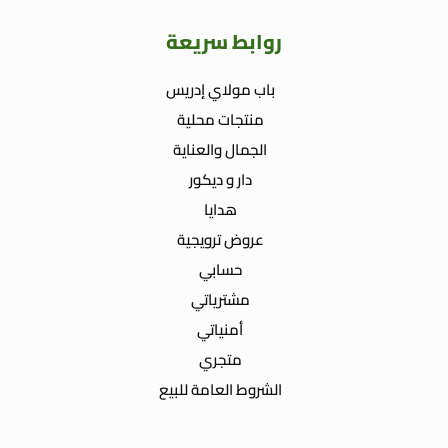
روابط سريعة
باب مولاي إدريس
منتجات محلية
الجمال والعناية
دار و ديكور
هدايا
عروض ترويجية
حسابي
مشترياتي
أمنياتي
متجري
الشروط العامة للبيع