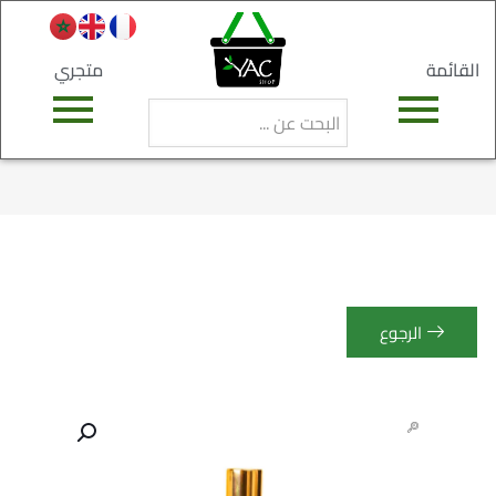
القائمة
متجري
الرجوع