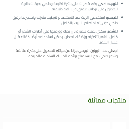
للوجه:
ضعي بضع قطرات على بشرة نظيفة ودلكي بحركات دائرية
للحصول على ترطيب عميق وإشراقة طبيعية.
للجسم:
استخدمي الزيت بعد الاستحمام لترطيب بشرتك وتعطيرها برفق.
دلكي حتى يتم امتصاص الزيت بالكامل.
للشعر:
سخني كمية صغيرة بين يديك ووزعيها على أطراف الشعر أو
كامل الشعر لتغذيته وإضفاء لمعان. يمكن استخدامه أيضًا كقناع قبل
غسل الشعر.
اجعلي هذا الروتين اليومي جزءًا من حياتكِ للحصول على بشرة متألقة
وشعر صحي، مع الاستمتاع برائحة المسك الساحرة والمريحة.
منتجات مماثلة