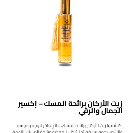
زيت الأركان برائحة المسك – إكسير
الجمال والرقي
اكتشفوا زيت الأركان برائحة المسك، علاج فاخر للوجه والجسم
والشعر. يجمع بين فوائد الأركان المغذية ورائحة المسك الناعمة،