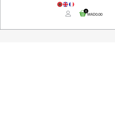
0
MAD
0.00