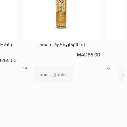
ه
زيت الأركان بنكهة الياسمين
باقة ط
MAD
86.00
D
265.00
ة
إضافة إلى السلة