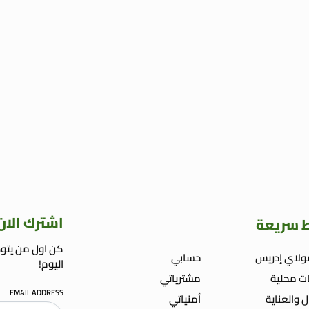
اشترك الان
ط سريعة
كن اول من يتوص
ولاي إدريس
حسابي
اليوم!
ت محلية
مشترياتي
EMAIL ADDRESS
ل والعناية
أمنياتي