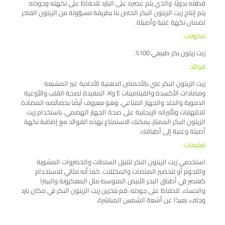
قطفه يدويًا، والذي يتم عصره على البارد للحفاظ على نكهته وجودته.
يتم إنتاج زيت الزيتون البكر الخاص بنا بطريقة مسؤولة من الزيتون الفاخر
لضمان نكهة غنية وأصيلة.
مكونات :
زيت زيتون بكر طبيعي 100%.
فوائد:
زيت الزيتون البكر غني بالأحماض الدهنية الأحادية غير المشبعة
ومضادات الأكسدة والفيتامينات E وK، المفيدة لصحة القلب والأوعية
الدموية والجلد والجهاز المناعي. وهو معروف أيضًا بخصائصه المضادة
للالتهابات وتأثيراته الإيجابية على صحة الجهاز الهضمي. باستخدام زيت
الزيتون البكر الممتاز، يمكنك الاستمتاع بهذه الفوائد مع إضافة نكهة
أصيلة وغنية إلى أطباقك.
تعليمات :
استخدمي زيت الزيتون البكر لتتبيل السلطات والخضروات المشوية
واللحوم أو لتحضير الصلصات والمخللات. كما أنه مثالي للاستخدام
كعنصر في أطباق البحر الأبيض المتوسط ​​مثل المعكرونة والبيتزا
والحساء. للحفاظ على جودته، قم بتخزين زيت الزيتون البكر في مكان بارد
وجاف، بعيدًا عن أشعة الشمس المباشرة.