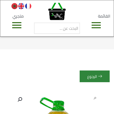
القائمة
متجري
الرجوع