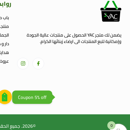
رواب
باب م
منتجا
يضمن لك متجر YAC الحصول على منتجات عالية الجودة
الجما
وإمكانية تتبع المنتجات الى ارضاء زبنائها الكرام.
دار و 
welcome gift
هدايا
عروض 
Coupon 5% off
©2026. جميع الحقوق محفوظة Yac Shop | طورعن
0
0