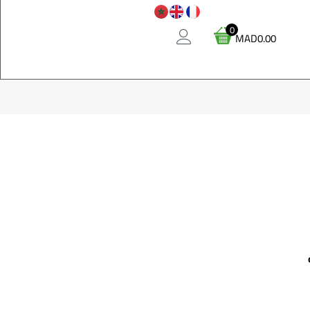
0
MAD
0.00