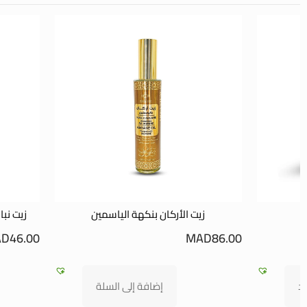
زيت الأركان بنكهة الياسمين
زيت نبا
AD
46.00
MAD
86.00
يد
إضافة إلى السلة