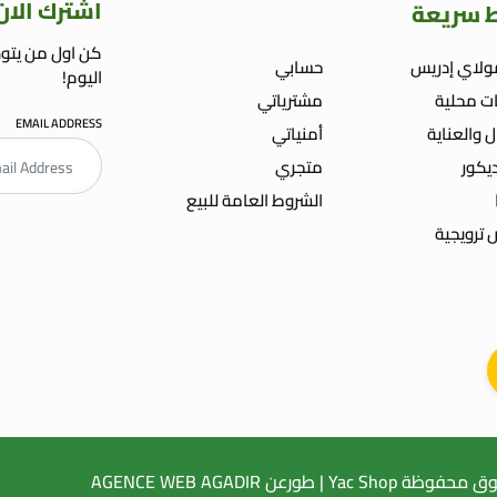
اشترك الان
ط سريعة
كن اول من يتوص
ولاي إدريس
حسابي
اليوم!
ت محلية
مشترياتي
EMAIL ADDRESS
ل والعناية
أمنياتي
ديكور
متجري
الشروط العامة للبيع
ترويجية
E WEB AGADIR
NCEMENT WEB
AGENCE WEB AGADIR