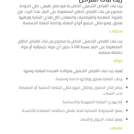
زيت نبات القراص التجميلي الخاص بنا هو منتج طبيعي عالي الجودة،
مصنوع من نبات القراص الطازج المضغوط على البارد. هذا الزيت غني
بالمواد المغذية والفيتامينات والمعادن التي تغذي البشرة وترطبها
بعمق. وهو مثالي لجميع أنواع البشرة، وخاصة البشرة الحساسة.
مكونات:
زيت نبات القراص التجميلي الخاص بنا مصنوع من نبات القراص الطازج
المضغوط على البارد بنسبة 100%، بدون أي مواد كيميائية أو مواد
حافظة مضافة.
فوائد:
يُعرف زيت نبات القراص التجميلي بفوائده العديدة للبشرة، ومنها:
يرطب البشرة بعمق ويتركها ناعمة وسلسة.
ينظم إنتاج الدهون وبالتالي فهو مثالي للبشرة الدهنية أو المعرضة
لحب الشباب.
إنه يهدئ البشرة المتهيجة والحساسة
يمنع الشيخوخة المبكرة للجلد بفضل خصائصه المضادة للأكسدة
ويعزز شفاء الجروح والندبات
تعليمات: