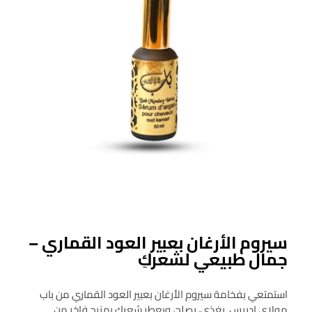
سيروم الأرغان بعبير العود القماري –
جمال طبيعي لشعركِ
استمتعي بفخامة سيروم الأرغان بعبير العود القماري من باب
مولاي إدريس. يغذي، يصلح، ويعطر شعركِ بمزيج فاخر من