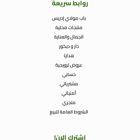
روابط سريعة
باب مولاي إدريس
منتجات محلية
الجمال والعناية
دار و ديكور
هدايا
عروض ترويجية
حسابي
مشترياتي
أمنياتي
متجري
الشروط العامة للبيع
اشترك الان!