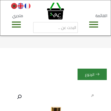
القائمة
متجري
الرجوع