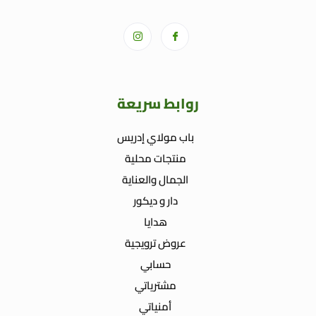
روابط سريعة
باب مولاي إدريس
منتجات محلية
الجمال والعناية
دار و ديكور
هدايا
عروض ترويجية
حسابي
مشترياتي
أمنياتي