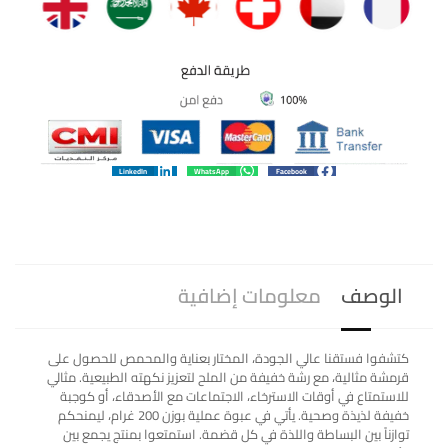
LinkedIn
WhatsApp
Facebook
الوصف
معلومات إضافية
كتشفوا فستقنا عالي الجودة، المختار بعناية والمحمص للحصول على
قرمشة مثالية، مع رشة خفيفة من الملح لتعزيز نكهته الطبيعية. مثالي
للاستمتاع في أوقات الاسترخاء، الاجتماعات مع الأصدقاء، أو كوجبة
خفيفة لذيذة وصحية. يأتي في عبوة عملية بوزن 200 غرام، ليمنحكم
توازناً بين البساطة واللذة في كل قضمة. استمتعوا بمنتج يجمع بين