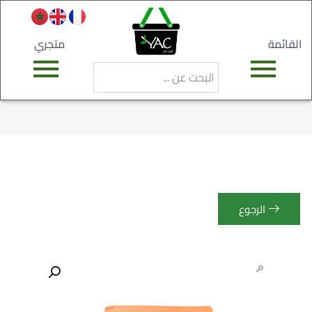
القائمة
متجري
الرجوع