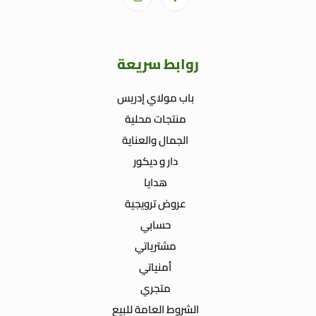
روابط سريعة
باب مولاي إدريس
منتجات محلية
الجمال والعناية
دار و ديكور
هدايا
عروض ترويجية
حسابي
مشترياتي
أمنياتي
متجري
الشروط العامة للبيع