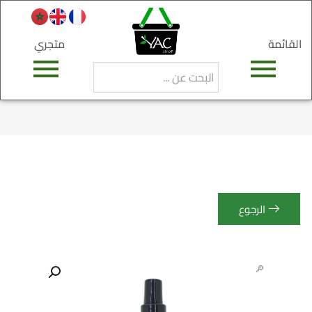
القائمة
متجري
الرجوع