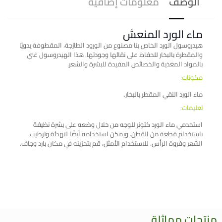
الوصف
معلومات إضافية
ماء الورد المنعش
هيدروسول الورد الخاص بنا مصنوع من الورود الطازجة، المقطوفة يدويًا
والمقطرة بالبخار للحفاظ على نقائها وجودتها. هذا الهيدروسول غني
بالمواد المغذية والخصائص المفيدة للبشرة والشعر.
مكونات:
ماء الورد النقي المقطر بالبخار.
تعليمات:
استخدمي ماء الورد كتونر للوجه من خلال وضعه على بشرة نظيفة
باستخدام قطعة من القطن. ويمكن استخدامه أيضًا لتهدئة وترطيب
الشعر وفروة الرأس. للاستخدام الأمثل، قم بتخزينه في مكان بارد وجاف.
منتجات مماثلة