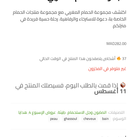
اكتشف مجموعة الحمام المغربي مع مجموعة منتجات الحمام
الخاصة بنا، دعوة للاسترخاء والرفاهية. رحلة حسية فريدة في
منزلكم.
MAD
282.00
37
أشخاص يتصفحون هذا المنتج في الوقت الحالي
غير متوفر في المخزون
إذا قمت بالطلب اليوم، فسيصلك المنتج في
11 أغسطس
التصنيفات:
الصابون وجل الاستحمام
,
طِينَة
,
عروض الإسبوع 4
,
هدايا
الوسوم:
peau
ghassoul
cheveux
bain