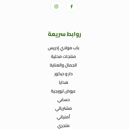
روابط سريعة
باب مولاي إدريس
منتجات محلية
الجمال والعناية
دار و ديكور
هدايا
عروض ترويجية
حسابي
مشترياتي
أمنياتي
متجري