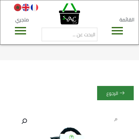
القائمة
متجري
الرجوع