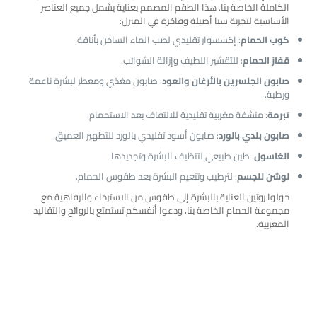
الكاملة الخاصة بنا. هذا الطقم المصمم بعناية يشمل جميع العناصر
الأساسية لتجربة سبا أصيلة وفاخرة في المنزل:
كوب الحمام
: إكسسوار تقليدي لصب الماء الساخن بأناقة.
قفاز الحمام
: للتقشير اللطيف وإزالة الشوائب.
صابون الجلسرين بالأرغان والعود
: صابون مغذي ومعطر لبشرة ناعمة
ورطبة.
تبرمة
: منشفة مغربية تقليدية للالتفاف بعد الاستحمام.
صابون بلدي بالورد
: صابون أسود تقليدي بالورد للتطهير العميق.
الغاسول
: طين طبيعي لتنظيف البشرة وتجديدها.
لوشن للجسم
: لترطيب وتنعيم البشرة بعد طقوس الحمام.
حولوا روتين العناية بالبشرة إلى طقوس من الاسترخاء والرفاهية مع
مجموعة الحمام الخاصة بنا، ودعوا أنفسكم تستمتع بالروائح والتقاليد
المغربية.