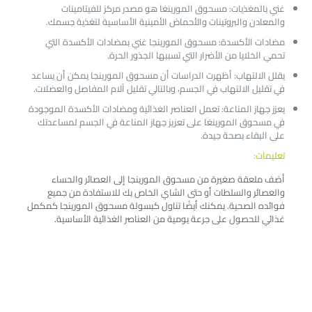
غني بالمغذيات: مسحوق المورينغا هو مصدر مركز للفيتامينات
والمعادن والبروتينات والأحماض الأمينية الأساسية لتغذية جسمك.
مضادات الأكسدة: مسحوق المورينجا غني بمضادات الأكسدة التي
تحمي الخلايا من الأضرار التي تسببها الجذور الحرة.
يقلل الالتهاب: أظهرت الدراسات أن مسحوق المورينجا يمكن أن يساعد
في تقليل الالتهاب في الجسم، وبالتالي تقليل آلام المفاصل والعضلات.
يعزز جهاز المناعة: تعمل العناصر الغذائية ومضادات الأكسدة الموجودة
في مسحوق المورينغا على تعزيز جهاز المناعة في الجسم لمساعدتك
على البقاء بصحة جيدة.
تعليمات:
أضف ملعقة صغيرة من مسحوق المورينجا إلى العصائر والحساء
والعصائر والسلطات أو حتى الشاي الخاص بك للاستفادة من جميع
فوائده الصحية. يمكنك أيضًا تناول كبسولة مسحوق المورينجا كمكمل
غذائي للحصول على جرعة يومية من العناصر الغذائية الأساسية.