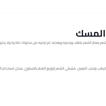
والمسك
شعر يعطر الشعر بلطف ويحميه ويغذيه. تم تركيبه من مكونات فاخرة ولا يحتو
و الرطب، وتجنب العينين. مشطي الشعر لتوزيع العطر بالتساوي. يمكن استخدام ا