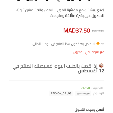
إعتني ببشرتكِ مع مقشرنا الغني بالليمون والفيتامينين E و C،
للحصول على بشرة متألقة ومتجددة
MAD
37.50
MAD
75.00
56
أشخاص يتصفحون هذا المنتج في الوقت الحالي
غير متوفر في المخزون
إذا قمت بالطلب اليوم، فسيصلك المنتج في
12 أغسطس
التصنيف:
الدعك
الوسوم:
PACK04_01_03
gommage
أفضل وجهات التسوق