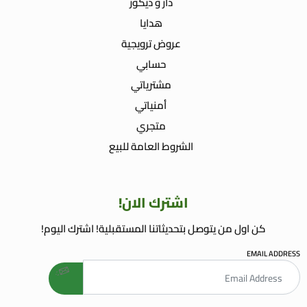
دار و ديكور
هدايا
عروض ترويجية
حسابي
مشترياتي
أمنياتي
متجري
الشروط العامة للبيع
اشترك الان!
كن اول من يتوصل بتحديثاتنا المستقبلية! اشترك اليوم!
EMAIL ADDRESS
welcome gift