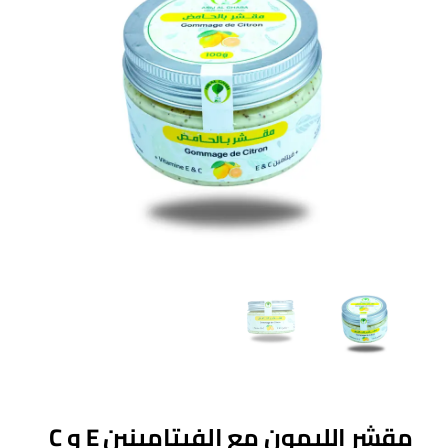
مقشر الليمون مع الفيتامينين E و C