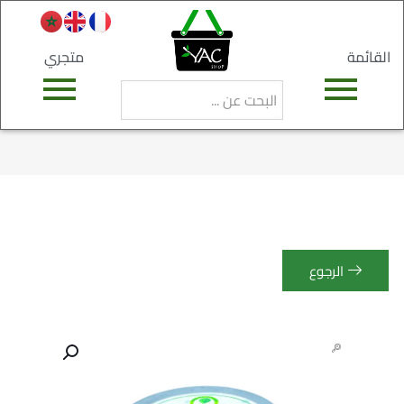
القائمة
متجري
الرجوع