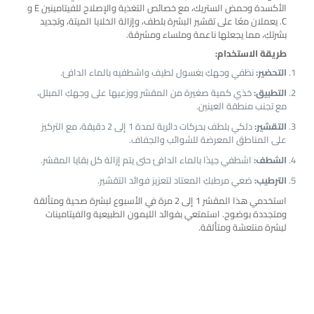
الأكسدة وحمض الستريك، مع خصائص التغذية والإصلاح للفيتامينين E و
C. يعملان معًا على تقشير البشرة بلطف، وإزالة الخلايا الميتة، وتجديد
بشرتكِ، مما يجعلها ناعمة وملساء ومشرقة.
طريقة الاستخدام:
التحضير:
نظفي وجهكِ بغسول لطيف واشطفيه بالماء الدافئ.
التطبيق:
خذي كمية صغيرة من المقشر ووزعيها على وجهكِ المبلل،
مع تجنب منطقة العينين.
التقشير:
دلكي بلطف بحركات دائرية لمدة 1 إلى 2 دقيقة، مع التركيز
على المناطق المعرضة للشوائب والجفاف.
الشطف:
اشطفي جيدًا بالماء الدافئ حتى يتم إزالة كل بقايا المقشر.
الترطيب:
ضعي مرطبكِ المعتاد لتعزيز فوائد التقشير.
استخدمي هذا المقشر 1 إلى 2 مرة في الأسبوع لبشرة صحية ومتألقة
ومتجددة بوضوح. استمتعي بفوائد الليمون الطبيعية والفيتامينات
لبشرة منتعشة ومتألقة.