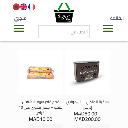
القائمة
متجري
سرغينا الملكي – باب مولاي
فحم فاخر سريع الاشتعال
إدريس
للبخور – كيس يحتوي على 10
MAD
50.00
–
أقراص
MAD
10.00
MAD
200.00