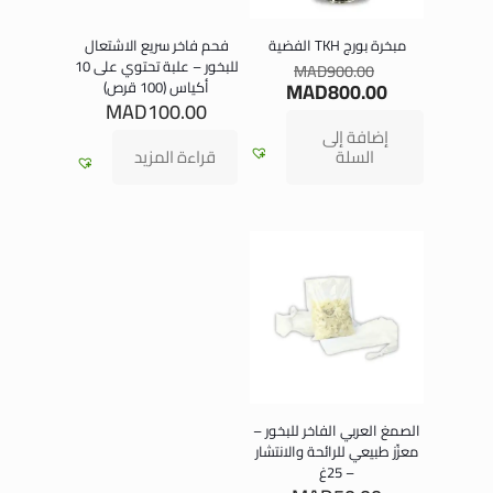
مبخرة بورج TKH الفضية
فحم فاخر سريع الاشتعال
للبخور – علبة تحتوي على 10
MAD
900.00
800.00
MAD
أكياس (100 قرص)
MAD
100.00
إضافة إلى
السلة
قراءة المزيد
الصمغ العربي الفاخر للبخور –
معزّز طبيعي للرائحة والانتشار
– 25غ