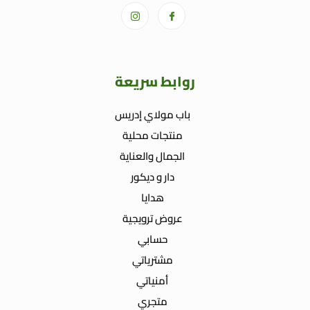
روابط سريعة
باب مولاي إدريس
منتجات محلية
الجمال والعناية
دار و ديكور
هدايا
عروض ترويجية
حسابي
مشترياتي
أمنياتي
متجري