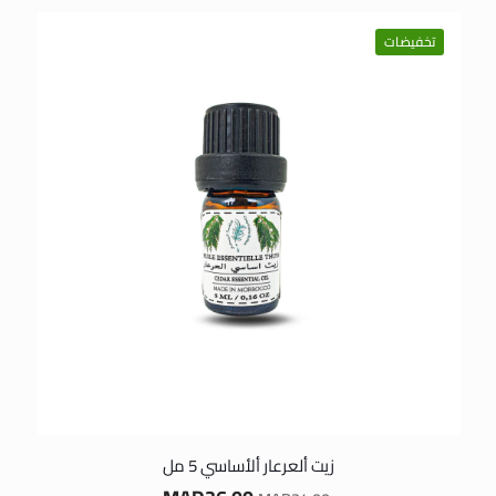
تخفيضات
زيت ألعرعار ألأساسي 5 مل