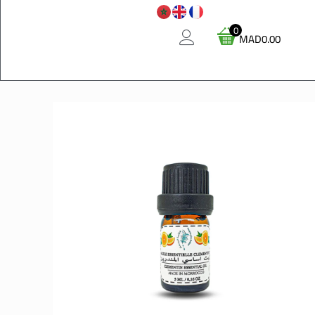
0
MAD
0.00