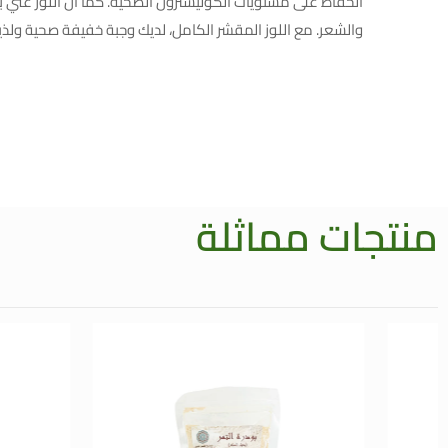
الحفاظ على مستويات الكوليسترول الصحية. كما أن اللوز غني 
والشعر. مع اللوز المقشر الكامل، لديك وجبة خفيفة صحية ولذيذة 
منتجات مماثلة