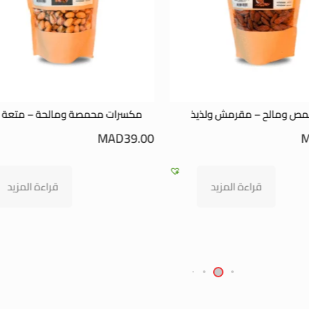
كسرات محمصة ومالحة – متعة لذيذة
لوز طبيعي – نقاء و
MAD
61.00
–
MAD
32.00
MAD
39
قراءة المزيد
تحديد أحد ال