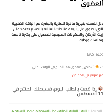
العضوي
دلل نفسك بتجربة فاخرة للعناية بالبشرة مع الباقة الذهبية
التي تحتوي على أربعة منتجات للعناية بالجسم تعتمد على
زيت الأركان والمكونات الطبيعية للحصول على بشرة ناعمة
وملساء ورطبة!
MAD
150.00
25
أشخاص يتصفحون هذا المنتج في الوقت الحالي
غير متوفر في المخزون
إذا قمت بالطلب اليوم، فسيصلك المنتج في
11 أغسطس
التصنيفات:
الزيوت النباتية
,
الصابون وجل الاستحمام
,
عروض الإسبوع 4
,