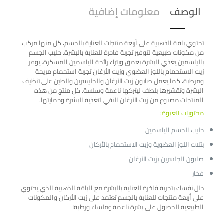
الوصف
معلومات إضافية
تحتوي باقة الذهبية على أربعة منتجات للعناية بالجسم، كل منها مركب
من مكونات طبيعية لتوفير تجربة فاخرة للعناية بالبشرة. حليب الجسم
بالياسمين يغذي البشرة بعمق ويترك رائحة الياسمين المسكرة. يوفر
زيت الاستحمام باللوز العضوي وزيت الأرغان تجربة استحمام مريحة
ومرطبة، كما يعمل صابون زيت الأرغان والجليسرين والطين على تنظيف
البشرة وتقشيرها بلطف ليتركها ناعمة وسلسة. كل منتج من هذه
المنتجات مصنوع من زيت الأرغان النقي لتغذية البشرة وحمايتها.
محتويات العبوة:
حليب الجسم الياسمين
بتلات اللوز العضوية وزيت الاستحمام بالأركان
صابون الجلسرين بزيت الأرغان
فخار
دلل نفسك بتجربة فاخرة للعناية بالبشرة مع الباقة الذهبية الذي يحتوي
على أربعة منتجات للعناية بالجسم تعتمد على زيت الأركان والمكونات
الطبيعية للحصول على بشرة ناعمة وملساء ورطبة!