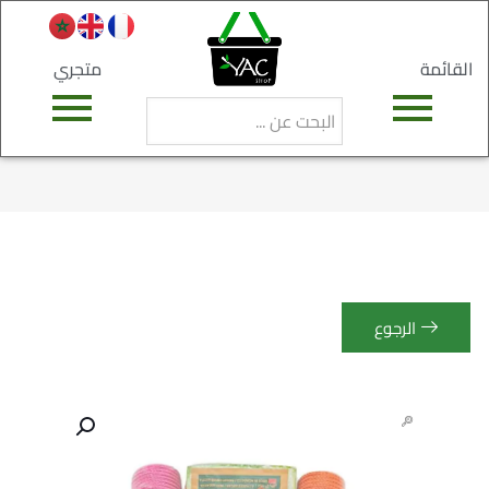
القائمة
متجري
الرجوع