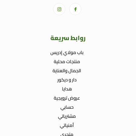
روابط سريعة
باب مولاي إدريس
منتجات محلية
الجمال والعناية
دار و ديكور
هدايا
عروض ترويجية
حسابي
مشترياتي
أمنياتي
متجري