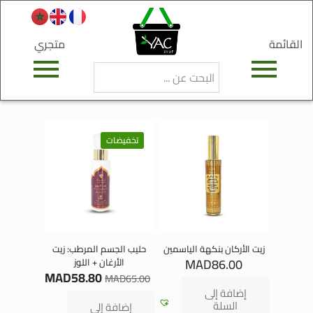
القائمة
متجري
تخفيضات
زيت الأركان بنكهة الياسمين
حليب الجسم المرطب: زيت
MAD
86.00
الأرغان + اللوز
MAD
58.80
MAD
65.00
إضافة إلى
السلة
إضافة إلى