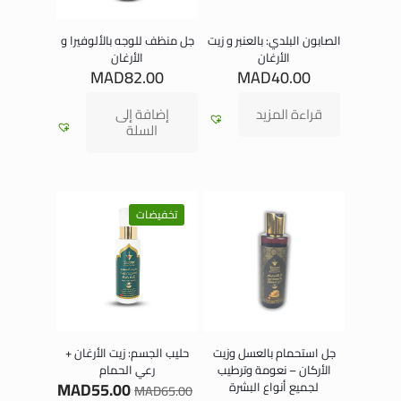
الصابون البلدي: بالعنبر و زيت
جل منظف للوجه بالألوفيرا و
الأرغان
الأرغان
MAD
82.00
MAD
40.00
قراءة المزيد
إضافة إلى
السلة
تخفيضات
جل استحمام بالعسل وزيت
حليب الجسم: زيت الأرغان +
الأركان – نعومة وترطيب
رعي الحمام
MAD
55.00
لجميع أنواع البشرة
MAD
65.00