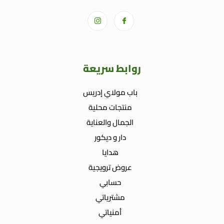
روابط سريعة
باب مولاي إدريس
منتجات محلية
الجمال والعناية
دار و ديكور
هدايا
عروض ترويجية
حسابي
مشترياتي
أمنياتي