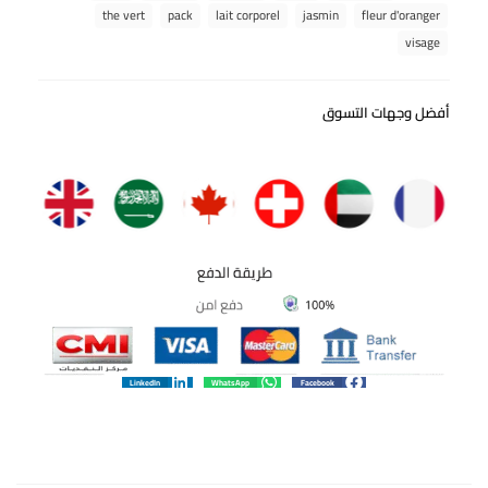
the vert
pack
lait corporel
jasmin
fleur d'oranger
visage
أفضل وجهات التسوق
LinkedIn
WhatsApp
Facebook