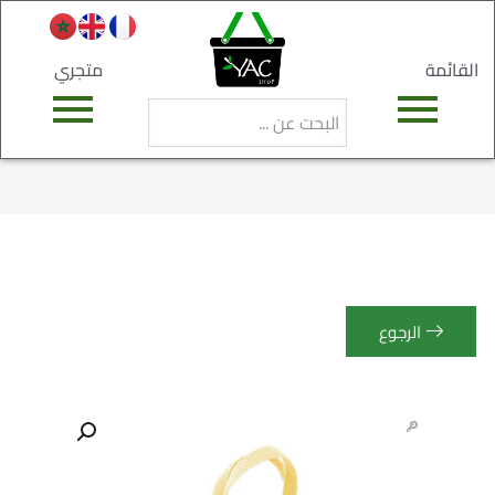
القائمة
متجري
الرجوع