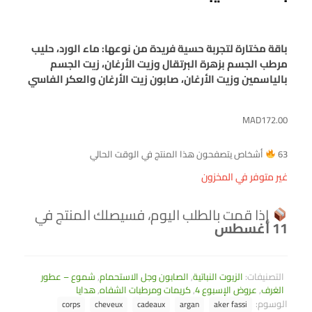
باقة مختارة لتجربة حسية فريدة من نوعها: ماء الورد، حليب
مرطب الجسم بزهرة البرتقال وزيت الأرغان، زيت الجسم
بالياسمين وزيت الأرغان، صابون زيت الأرغان والعكر الفاسي
MAD
172.00
63
أشخاص يتصفحون هذا المنتج في الوقت الحالي
غير متوفر في المخزون
إذا قمت بالطلب اليوم، فسيصلك المنتج في
11 أغسطس
التصنيفات:
الزيوت النباتية
,
الصابون وجل الاستحمام
,
شموع – عطور
الغرف
,
عروض الإسبوع 4
,
كريمات ومرطبات الشفاه
,
هدايا
الوسوم:
corps
cheveux
cadeaux
argan
aker fassi