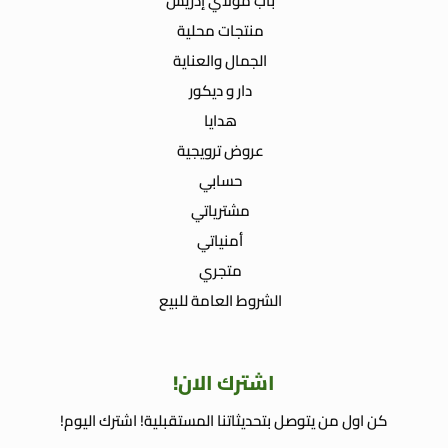
باب مولاي إدريس
منتجات محلية
الجمال والعناية
دار و ديكور
هدايا
عروض ترويجية
حسابي
مشترياتي
أمنياتي
متجري
الشروط العامة للبيع
اشترك الان!
كن اول من يتوصل بتحديثاتنا المستقبلية! اشترك اليوم!