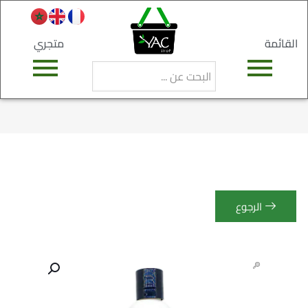
القائمة
متجري
الرجوع