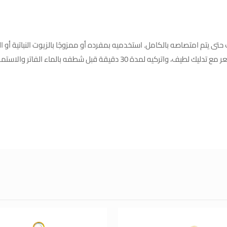
 يتم امتصاصه بالكامل. استخدميه بمفرده أو ممزوجًا بالزيوت النباتية أو ال
شطفه بالماء الفاتر والاستمرار في روتين شعرك المعتاد.