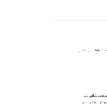
. زيتنا النباتي نقي
ادة للالتهابات
تهدئ العقل وتعزز