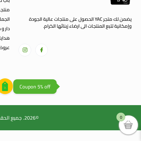
باب م
منتجا
يضمن لك متجر YAC الحصول على منتجات عالية الجودة
الجما
وإمكانية تتبع المنتجات الى ارضاء زبنائها الكرام.
دار و 
welcome gift
هدايا
عروض 
Coupon 5% off
©2026. جميع الحقوق محفوظة Yac Shop | طورعن
0
0