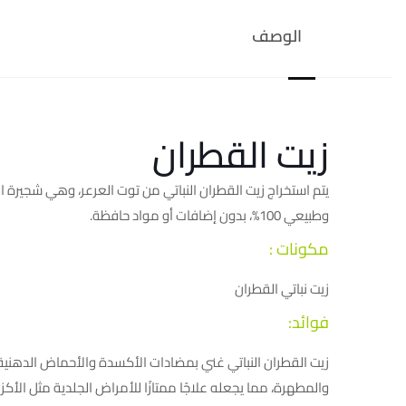
الوصف
زيت القطران
يتم استخراج زيت القطران النباتي من توت العرعر، وهي شجيرة ال
وطبيعي 100%، بدون إضافات أو مواد حافظة.
مكونات :
زيت نباتي القطران
فوائد:
زيت القطران النباتي غني بمضادات الأكسدة والأحماض الدهنية
والمطهرة، مما يجعله علاجًا ممتازًا للأمراض الجلدية مثل الأك