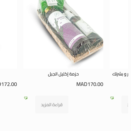
عر و بشرتك
حزمة إكليل الجبل
D
172.00
MAD
170.00
يد
قراءة المزيد