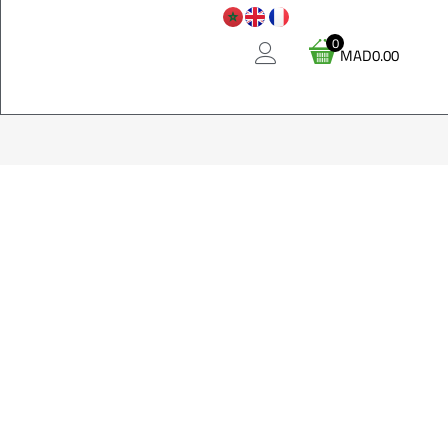
0
MAD
0.00