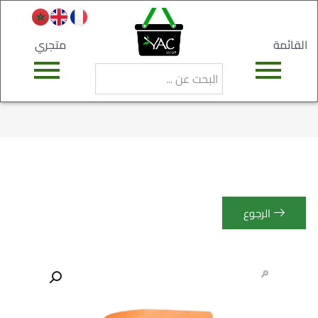
القائمة
متجري
الرجوع