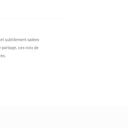
 et subtilement salées
 partage, ces noix de
ies.