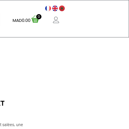
0
MAD
0.00
ET
t salées, une