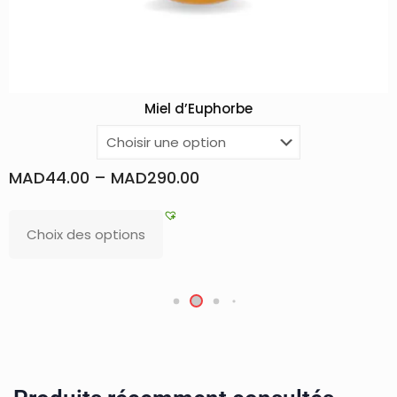
Miel d’Euphorbe
Hrissa Rouge, 
MAD
24.00
MAD
290.00
Lire la suite
ions