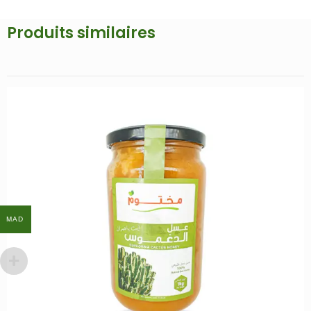
Produits similaires
MAD
MAD