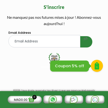
S'inscrire
Ne manquez pas nos futures mises à jour ! Abonnez-vous
welcome gift
aujourd’hui !
Email Address
Coupon 5% off
AGADIR QUAD BIKE SAFARI
AGADIR QUAD BIKE
©2026. Tous droits reservés Yac Shop | Creer par
Agence Web Agadir
0
MAD
0.00