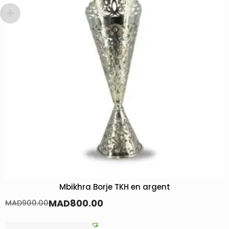
rgent
Pack Luxueux
MAD
550.00