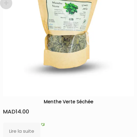
Menthe Verte Séchée
Thé M
0
MAD
50.00
uite
Ajouter a