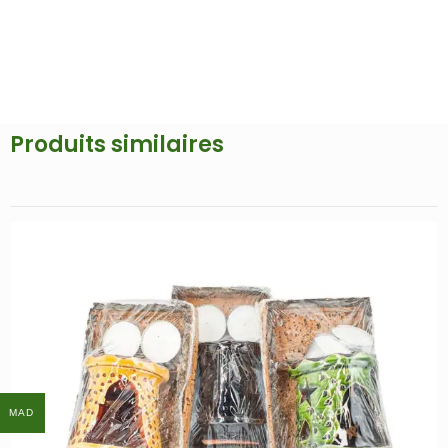
Produits similaires
MAD
MAD