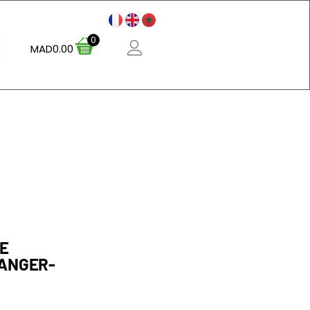
0
MAD
0.00
LE
RANGER-