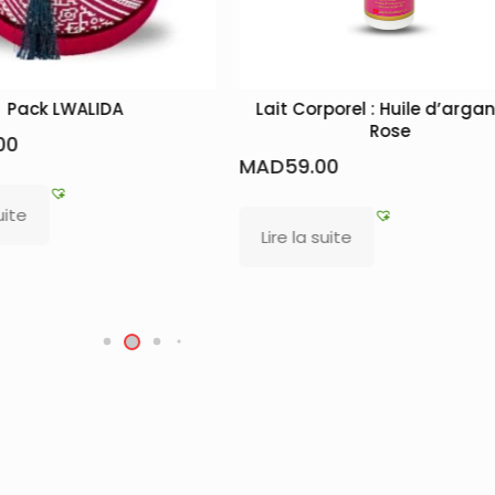
Lait Corporel : Huile d’argane +
Coffret artisanal T
Rose
des produits d
irrésistibl
AD
59.00
MAD
265.00
Lire la suite
Ajouter au panier