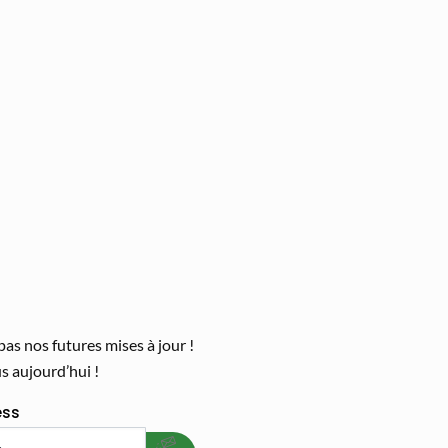
s nos futures mises à jour !
 aujourd’hui !
welcome gift
ess