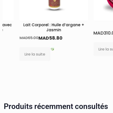
ile d’argane +
Pack LWALIDA
in
MAD
310.00
80
M
Lire la suite
Produits récemment consultés