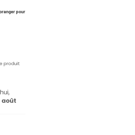
d’oranger pour
e produit
ui,
1 août