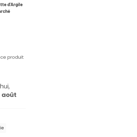
tte d’Argile
arché
ce produit
ui,
1 août
ie