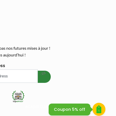
s nos futures mises à jour !
 aujourd’hui !
welcome gift
ess
 BIKE SAFARI
AGADIR QUAD BIKE
Coupon 5% off