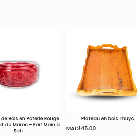
 Rouge
Plateau en bois Thuya
Sac en jute
Main à
i
MAD
145.00
MAD
115.0