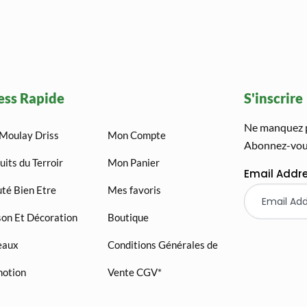
ess Rapide
S'inscrire
Ne manquez pa
Moulay Driss
Mon Compte
Abonnez-vous
uits du Terroir
Mon Panier
Email Addr
té Bien Etre
Mes favoris
on Et Décoration
Boutique
eaux
Conditions Générales de
otion
Vente CGV*
AGADIR QUAD