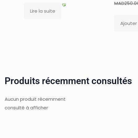
MAD
210.00
MAD
250.00
suite
Ajouter au panier
Produits récemment consultés
Aucun produit récemment
consulté à afficher