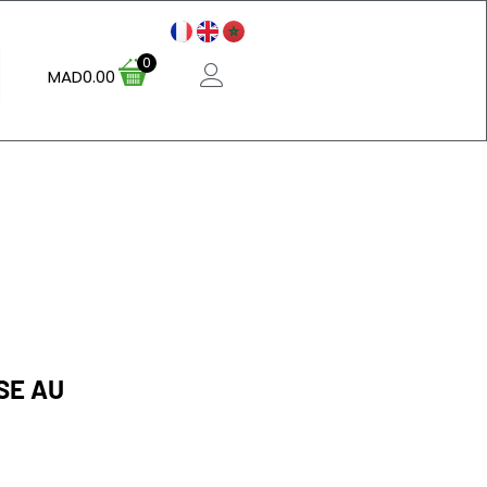
0
MAD
0.00
SE AU