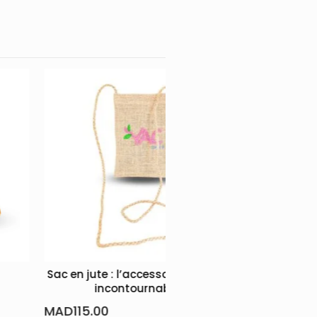
 : l’accessoire éco-chic
Boîte Chelhaoui en bois de Th
ncontournable !
MAD
145.00
0