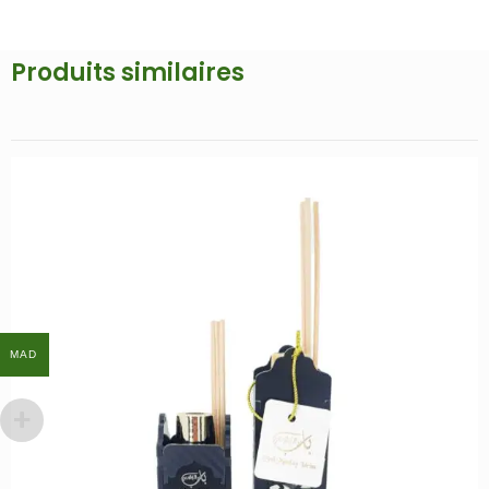
Produits similaires
Promo !
MAD
MAD