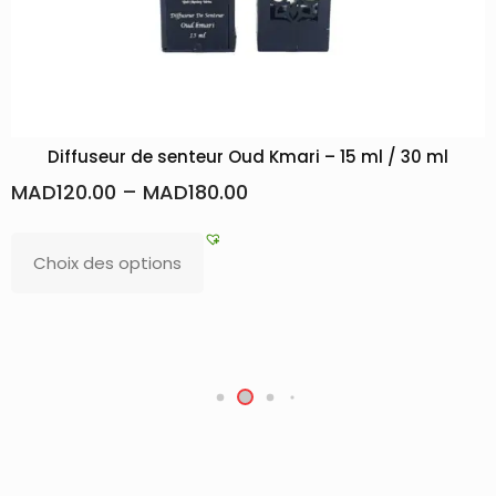
 Kmari – 15 ml / 30 ml
Lait Corporel : Huile
MAD
58.80
MAD
65.00
Lire la suite