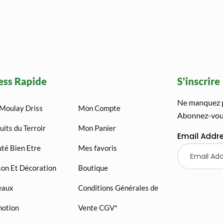
ess Rapide
S'inscrire
Ne manquez pa
Moulay Driss
Mon Compte
Abonnez-vous
uits du Terroir
Mon Panier
Email Addr
té Bien Etre
Mes favoris
on Et Décoration
Boutique
eaux
Conditions Générales de
otion
Vente CGV*
AGADIR QUAD