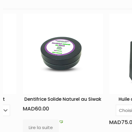
 Solide Naturel au Siwak
Huile alimentaire d’argan
0
MAD
75.00
–
MAD
680.00
ite