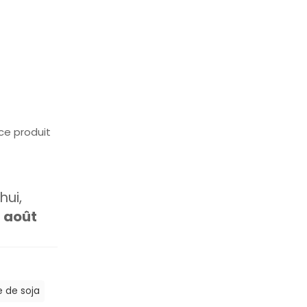
ce produit
ui,
1 août
e de soja