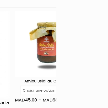
eldi au Chocolat
Dentifrice Solide Naturel au Siw
MAD
60.00
–
MAD
98.00
Lire la suite