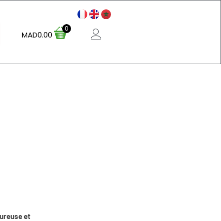
0
MAD
0.00
oureuse et