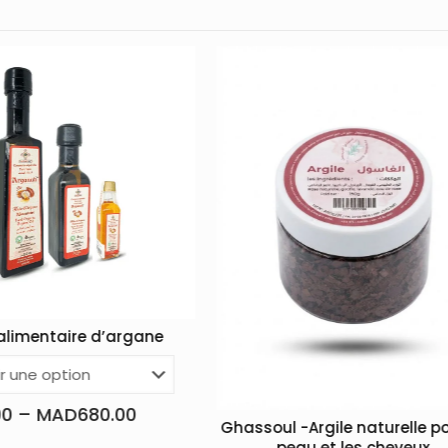
e
Amlou B
MAD
45.00
Ghassoul -Argile naturelle pour la
peau et les cheveux