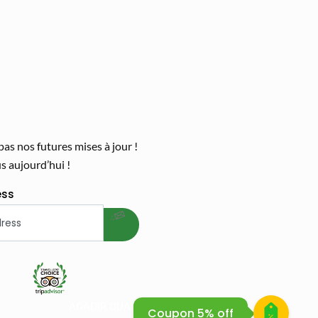
s nos futures mises à jour !
 aujourd’hui !
welcome gift
ess
 BIKE SAFARI
AGADIR QUAD BIKE
Coupon 5% off