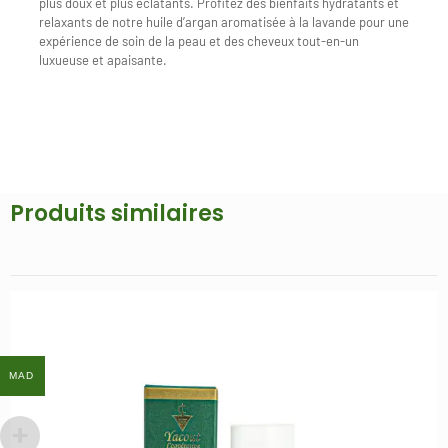
plus doux et plus éclatants. Profitez des bienfaits hydratants et
relaxants de notre huile d’argan aromatisée à la lavande pour une
expérience de soin de la peau et des cheveux tout-en-un
luxueuse et apaisante.
Produits similaires
MAD
MAD