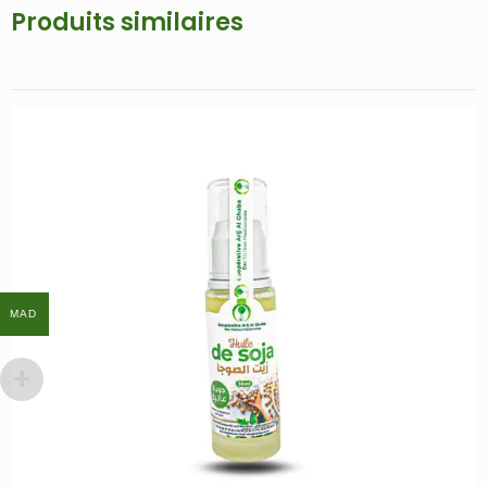
Produits similaires
MAD
MAD