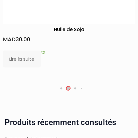
 de Soja
Huile de Gra
MAD
54.00
Ajouter au panier
Produits récemment consultés