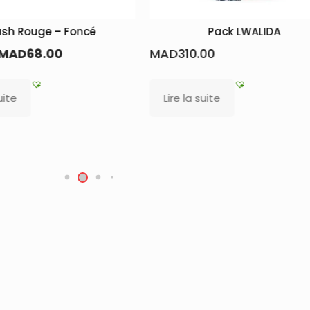
Pack LWALIDA
Lait Corpore
MAD
310.00
MA
MAD
65.00
Lire la suite
Ajouter au 