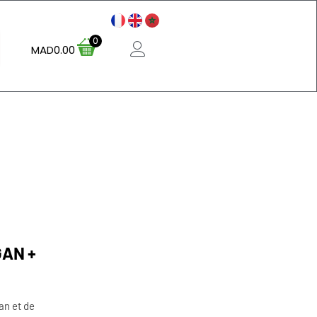
0
MAD
0.00
GAN +
an et de