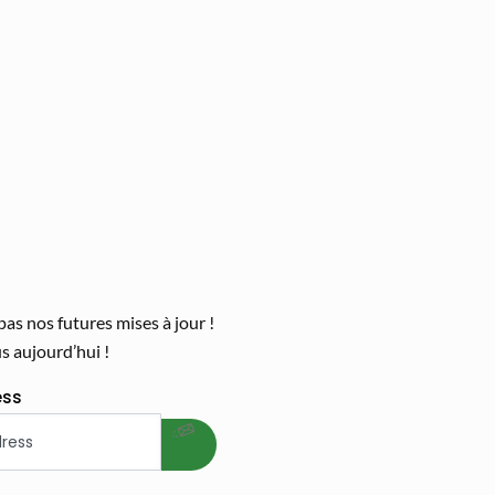
s nos futures mises à jour !
 aujourd’hui !
welcome gift
ess