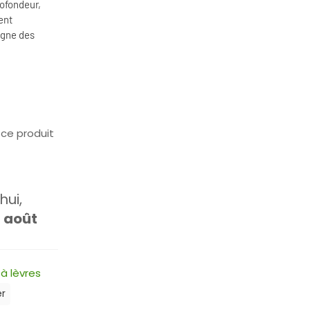
ofondeur,
ent
igne des
ce produit
ui,
1 août
à lèvres
er