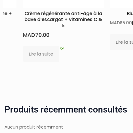
nérante anti-âge à la
Blush Rouge – Foncé
argot + vitamines C &
MAD
68.00
MAD
85.00
E
Lire la suite
te
Produits récemment consultés
Aucun produit récemment