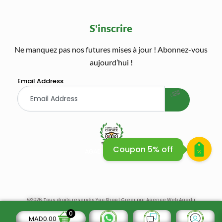
S'inscrire
Ne manquez pas nos futures mises à jour ! Abonnez-vous
welcome gift
aujourd’hui !
Email Address
Coupon 5% off
AGADIR QUAD BIKE SAFARI
AGADIR QUAD BIKE
©2026. Tous droits reservés Yac Shop | Creer par
Agence Web Agadir
0
MAD
0.00