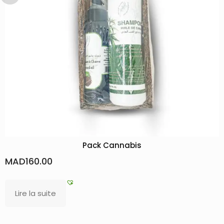
Pack Cannabis
Gel Douche Hydrata
MAD
43.
MAD
48.00
Lire la suite