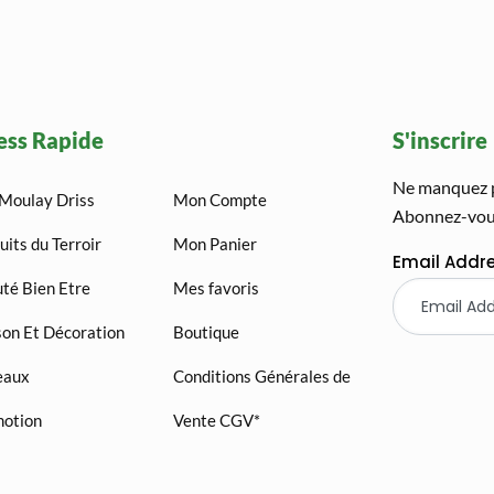
ess Rapide
S'inscrire
Ne manquez pa
Moulay Driss
Mon Compte
Abonnez-vous
uits du Terroir
Mon Panier
Email Addr
té Bien Etre
Mes favoris
on Et Décoration
Boutique
eaux
Conditions Générales de
otion
Vente CGV*
AGADIR QUAD