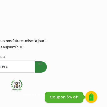
s nos futures mises à jour !
 aujourd’hui !
welcome gift
ess
 BIKE SAFARI
AGADIR QUAD BIKE
Coupon 5% off