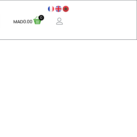
0
MAD
0.00
S