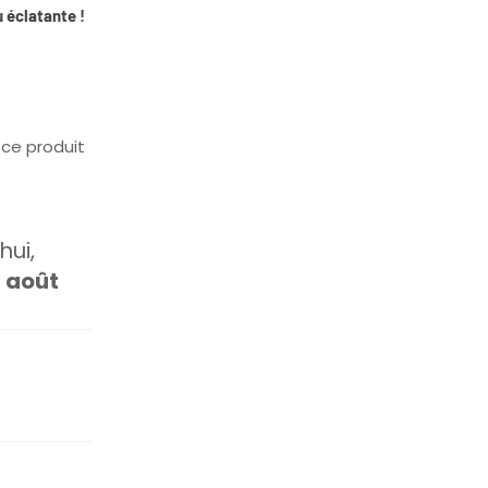
 éclatante !
ce produit
ui,
1 août