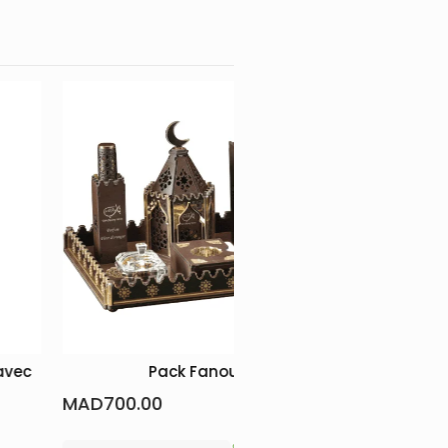
k Fanous
Pack Théière Traditionnel
MAD
600.00