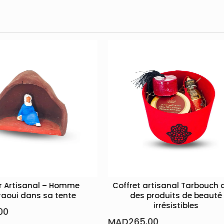
Coffret artisanal Tarbouch avec
Pac
des produits de beauté
MAD
700.00
irrésistibles
MAD
265.00