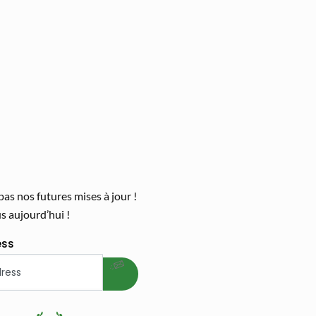
s nos futures mises à jour !
 aujourd’hui !
welcome gift
ess