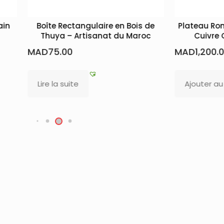
Rectangulaire en Bois de
Plateau Rond avec motif Fl
a – Artisanat du Maroc
Cuivre Chromé Fait Ma
.00
MAD
1,200.00
 suite
Ajouter au panier