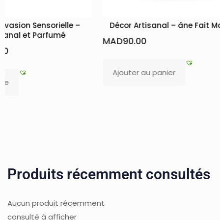
elle –
Décor Artisanal – âne Fait Main
Boîte 
mé
Thuy
MAD
90.00
MAD
75
Ajouter au panier
Lire la
Produits récemment consultés
Aucun produit récemment
consulté à afficher