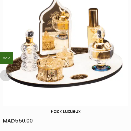
MAD
MAD
Pack Luxueux
Pack Promoti
MAD
480.00