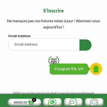
S'inscrire
Ne manquez pas nos futures mises à jour ! Abonnez-vous
welcome gift
aujourd’hui !
Email Address
Coupon 5% off
AGADIR QUAD BIKE SAFARI
AGADIR QUAD BIKE
©2026. Tous droits reservés Yac Shop | Creer par
Agence Web Agadir
0
MAD
0.00