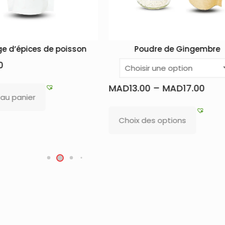
Poudre de Gingembre
Epice
MAD
19.00
MAD
13.00
–
MAD
17.00
Ajouter au pan
Choix des options