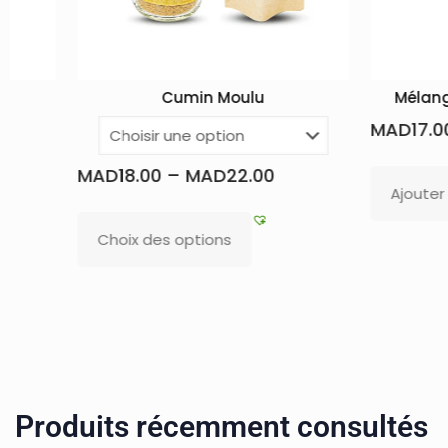
in Moulu
Mélange d’épices de poisson
MAD
17.00
MAD
22.00
Ajouter au panier
tions
Produits récemment consultés