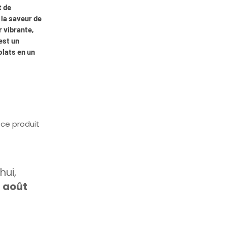
t de
la saveur de
r vibrante,
est un
plats en un
ce produit
ui,
1 août