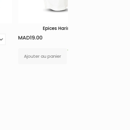
s Harira
Cumin Moulu
MAD
18.00
–
MAD
22.00
ier
Choix des options