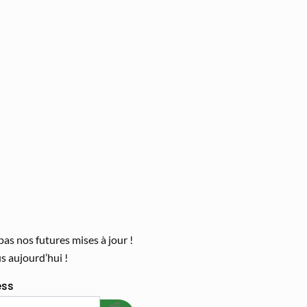
s nos futures mises à jour !
 aujourd’hui !
welcome gift
ess