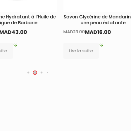
e Hydratant à l’Huile de
Savon Glycérine de Mandarin
igue de Barbarie
une peau éclatante
MAD
43.00
MAD
16.00
MAD
23.00
uite
Lire la suite