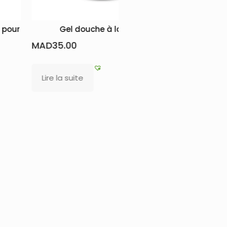
 pour
Gel douche à la rose
Savon glyc
pea
MAD
35.00
MAD
23.00
Lire la suite
Lire la sui