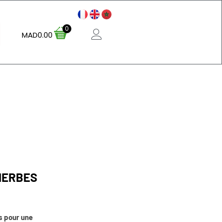
0
MAD
0.00
HERBES
s pour une