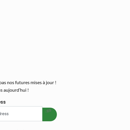
s nos futures mises à jour !
 aujourd’hui !
welcome gift
ess