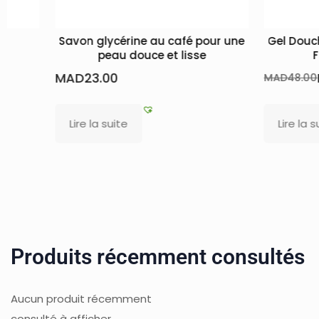
e
Savon glycérine au café pour une
Gel Douch
peau douce et lisse
F
MAD
23.00
MAD
48.00
Lire la suite
Lire la s
Produits récemment consultés
Aucun produit récemment
consulté à afficher