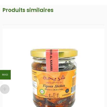
Produits similaires
MAD
MAD