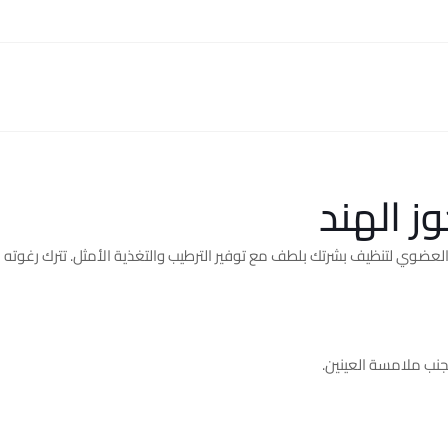
ز الهند
ان العضوي لتنظيف بشرتك بلطف مع توفير الترطيب والتغذية الأمثل. تترك رغوته
نب ملامسة العينين.