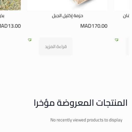
جبل
بذور اللافندر الطبيعية 100%
صا
.00
MAD
13.00
ة المزيد
قراءة المزيد
المنتجات المعروضة مؤخرا
No recently viewed products to display