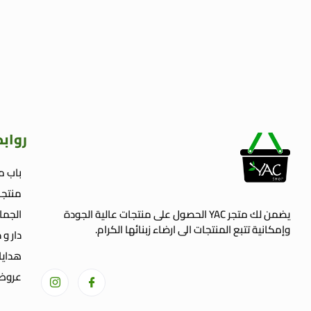
رواب
باب م
منتجا
يضمن لك متجر YAC الحصول على منتجات عالية الجودة
الجما
وإمكانية تتبع المنتجات الى ارضاء زبنائها الكرام.
دار و 
welcome gift
هدايا
عروض 