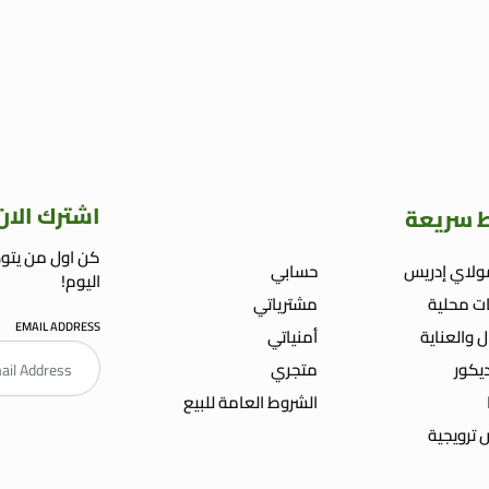
اشترك الان
ط سريعة
كن اول من يتوص
ولاي إدريس
حسابي
اليوم!
ت محلية
مشترياتي
EMAIL ADDRESS
ل والعناية
أمنياتي
ديكور
متجري
الشروط العامة للبيع
ترويجية