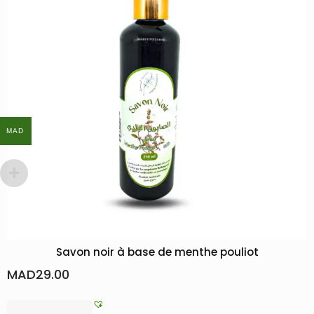
MAD
MAD
Savon noir à base de menthe pouliot
MAD
29.00