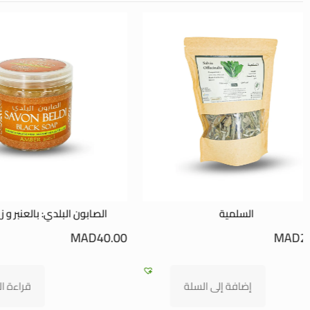
الصابون البلدي: بالعنبر و زيت الأرغان
هيدر
AD
41.00
MAD
40.00
ة
قراءة المزيد