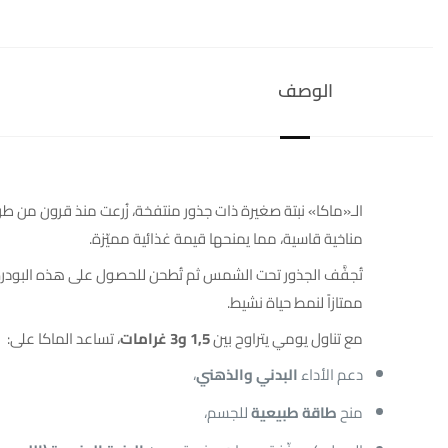
الوصف
مناخية قاسية، مما يمنحها قيمة غذائية مميّزة.
تُجفَّف الجذور تحت الشمس ثم تُطحن للحصول على هذه البودرة ا
ممتازاً لنمط حياة نشيط.
مع تناول يومي يتراوح بين
1,5 و3 غرامات
، تساعد الماكا على:
دعم الأداء
البدني والذهني
،
منح
طاقة طبيعية
للجسم،