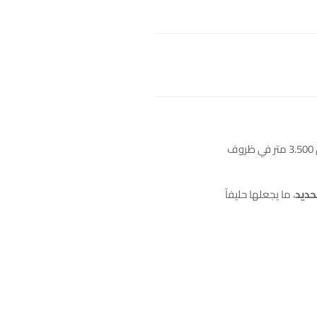
الـ«ماكا» نبتة صغيرة ذات جذور منتفخة، زُرعت منذ قرون من طرف السكان الأصليين في جبال الأنديز في البيرو. تنمو فقط على ارتفاعات تفوق 3.500 متر في ظروف
حديد
، ما يجعلها حليفاً