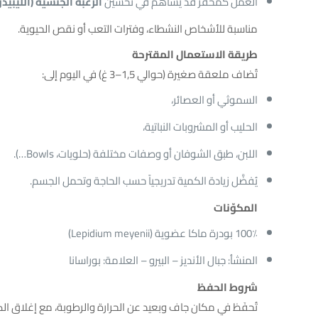
العمل كمحفّز قد يساهم في تحسين
الرغبة الجنسية (الليبيدو
مناسبة للأشخاص النشطاء، وفترات التعب أو نقص الحيوية.
طريقة الاستعمال المقترحة
تُضاف ملعقة صغيرة (حوالي 1,5–3 غ) في اليوم إلى:
السموثي أو العصائر،
الحليب أو المشروبات النباتية،
اللبن، طبق الشوفان أو وصفات مختلفة (حلويات، Bowls…).
يُفضَّل زيادة الكمية تدريجياً حسب الحاجة وتحمل الجسم.
المكوّنات
100٪ بودرة ماكا عضوية (Lepidium meyenii)
المنشأ: جبال الأنديز – البيرو – العلامة: بوراسانا
شروط الحفظ
تُحفَظ في مكان جاف وبعيد عن الحرارة والرطوبة، مع إغلاق ال